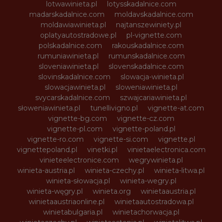
lotwawinieta.pl
lotysskadalnice.com
madarskadalnice.com
moldavskadalnice.com
moldawiawinieta.pl
najtanszewiniety.pl
oplatyautostradowe.pl
pl-vignette.com
polskadalnice.com
rakouskadalnice.com
rumuniawinieta.pl
rumunskadalnice.com
sloveniawinieta.pl
slovenskadalnice.com
slovinskadalnice.com
slowacja-winieta.pl
slowacjawinieta.pl
sloweniawinieta.pl
svycarskadalnice.com
szwajcariawinieta.pl
słoweniawinieta.pl
tunellivigno.pl
vignette-at.com
vignette-bg.com
vignette-cz.com
vignette-pl.com
vignette-poland.pl
vignette-ro.com
vignette-si.com
vignette.pl
vignettepoland.pl
vinetki.pl
vinietaelectronica.com
vinieteelectronice.com
wegrywinieta.pl
winieta-austria.pl
winieta-czechy.pl
winieta-litwa.pl
winieta-słowacja.pl
winieta-wegry.pl
winieta-węgry.pl
winieta.org
winietaaustria.pl
winietaaustriaonline.pl
winietaautostradowa.pl
winietabulgaria.pl
winietachorwacja.pl