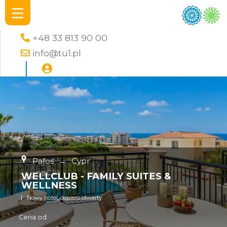
+48 33 813 90 00
info@tu1.pl
Pafos
→
Cypr
WELLCLUB - FAMILY SUITES &
WELLNESS
Nowy hotel, dopiero otwarty
Cena od