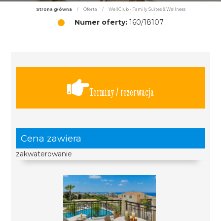
Strona główna
/
Oferta
/
WellClub - Family Suites & Wellness
Numer oferty:
160/18107
Terminy / rezerwacja
Cena zawiera
zakwaterowanie