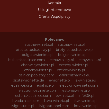
Kontakt
Usługi Internetowe
Oferta Współpracy
Polecamy:
austria-winieta.pl
austriawinieta.pl
bilet-autostradowy.pl
bilety-autostradowe.pl
bulgariawienieta.pl
bulgariawinieta.pl
bulharskadalnice.com
cenawiniety.pl
cenywiniet.pl
chorwacjawinieta.pl
czechy-winieta.pl
czechywinieta.pl
czechywiniety.pl
dalnicnipoplatky.com
dalnicniznamka.eu
digital-vignette.de
e-vignette.pl
e-winieta.eu
edalnice.org
edalnice.pl
electronicavinieta.com
electroniceviniete.com
estoniawinieta.pl
estonskadalnice.com
ewinieta.pl
info365.pl
litvadalnice.com
litwa-winieta.pl
litwawinieta.pl
livignotunel.pl
livignotunnel.com
lotvawinieta.pl