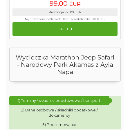
99.00
EUR
Promocja
:
-21.00
EUR
Najniższa cena z ostatnich 30 dni przed obniżką:
90.00 EUR
DALEJ
Wycieczka Marathon Jeep Safari
- Narodowy Park Akamas z Ayia
Napa
1) Terminy / składniki podstawowe / transport
2) Dane osobowe / składniki dodatkowe /
dokumenty
3) Podsumowanie