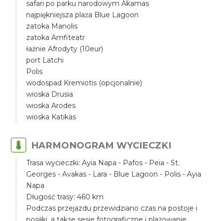
safari po parku narodowym Akamas
najpiękniejsza plaża Blue Lagoon
zatoka Manolis
zatoka Amfiteatr
łaźnie Afrodyty (10eur)
port Latchi
Polis
wodospad Kremiotis (opcjonalnie)
wioska Drusia
wioska Arodes
wioska Katikas
HARMONOGRAM WYCIECZKI
Trasa wycieczki: Ayia Napa - Pafos - Peia - St.
Georges - Avakas - Lara - Blue Lagoon - Polis - Ayia
Napa
Długość trasy: 460 km
Podczas przejazdu przewidziano czas na postoje i
posiłki, a także sesje fotograficzne i plażowanie