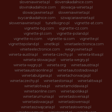
sloveniawinieta.pl
slovenskadalnice.com
slovinskadalnice.com
slowacja-winieta.pl
slowacjawinieta.pl
sloweniawinieta.pl
svycarskadalnice.com
szwajcariawinieta.pl
słoweniawinieta.pl
tunellivigno.pl
vignette-at.com
vignette-bg.com
vignette-cz.com
vignette-pl.com
vignette-poland.pl
vignette-ro.com
vignette-si.com
vignette.pl
vignettepoland.pl
vinetki.pl
vinietaelectronica.com
vinieteelectronice.com
wegrywinieta.pl
winieta-austria.pl
winieta-czechy.pl
winieta-litwa.pl
winieta-słowacja.pl
winieta-wegry.pl
winieta-węgry.pl
winieta.org
winietaaustria.pl
winietaaustriaonline.pl
winietaautostradowa.pl
winietabulgaria.pl
winietachorwacja.pl
winietaczechy.pl
winietaestonia.pl
winietalitwa.pl
winietalotwa.pl
winietamoldawia.pl
winietaonline.com
winietapolska.pl
winietarumunia.pl
winietaslovenia.pl
winietaslowacja.pl
winietaslowenia.pl
winietaszwajcaria.pl
winietasłowenia.pl