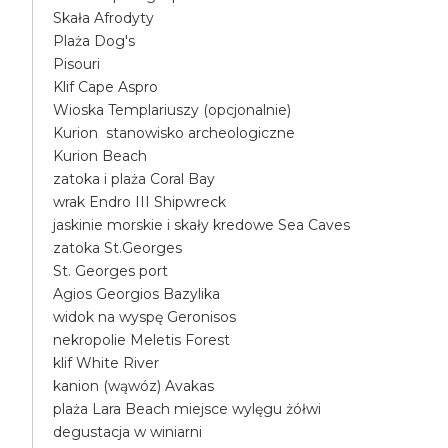
Skała Afrodyty
Plaża Dog's
Pisouri
Klif Cape Aspro
Wioska Templariuszy (opcjonalnie)
Kurion stanowisko archeologiczne
Kurion Beach
zatoka i plaża Coral Bay
wrak Endro III Shipwreck
jaskinie morskie i skały kredowe Sea Caves
zatoka St.Georges
St. Georges port
Agios Georgios Bazylika
widok na wyspę Geronisos
nekropolie Meletis Forest
klif White River
kanion (wąwóz) Avakas
plaża Lara Beach miejsce wylęgu żółwi
degustacja w winiarni