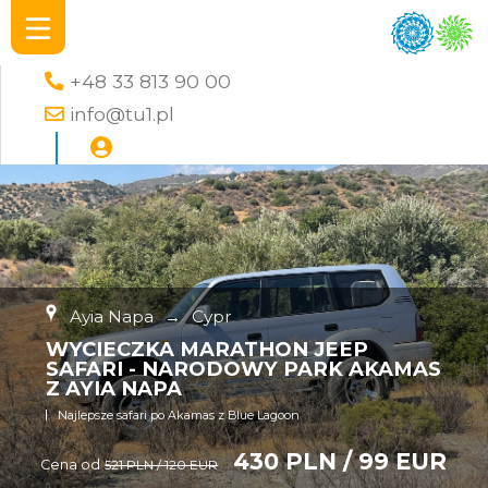
+48 33 813 90 00
info@tu1.pl
Ayia Napa
→
Cypr
WYCIECZKA MARATHON JEEP
SAFARI - NARODOWY PARK AKAMAS
Z AYIA NAPA
Najlepsze safari po Akamas z Blue Lagoon
430 PLN / 99 EUR
Cena od
521 PLN / 120 EUR