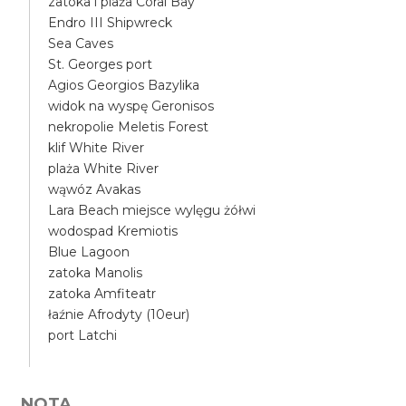
zatoka i plaża Coral Bay
Endro III Shipwreck
Sea Caves
St. Georges port
Agios Georgios Bazylika
widok na wyspę Geronisos
nekropolie Meletis Forest
klif White River
plaża White River
wąwóz Avakas
Lara Beach miejsce wylęgu żółwi
wodospad Kremiotis
Blue Lagoon
zatoka Manolis
zatoka Amfiteatr
łaźnie Afrodyty (10eur)
port Latchi
NOTA