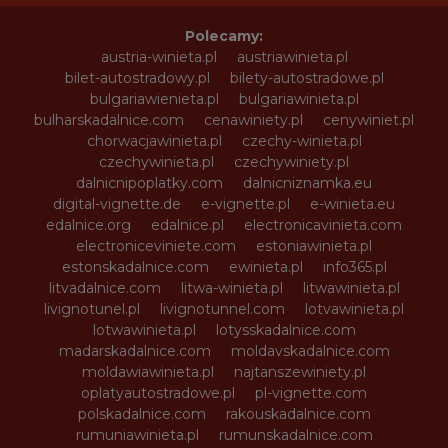
Polecamy:
austria-winieta.pl
austriawinieta.pl
bilet-autostradowy.pl
bilety-autostradowe.pl
bulgariawienieta.pl
bulgariawinieta.pl
bulharskadalnice.com
cenawiniety.pl
cenywiniet.pl
chorwacjawinieta.pl
czechy-winieta.pl
czechywinieta.pl
czechywiniety.pl
dalnicnipoplatky.com
dalnicniznamka.eu
digital-vignette.de
e-vignette.pl
e-winieta.eu
edalnice.org
edalnice.pl
electronicavinieta.com
electroniceviniete.com
estoniawinieta.pl
estonskadalnice.com
ewinieta.pl
info365.pl
litvadalnice.com
litwa-winieta.pl
litwawinieta.pl
livignotunel.pl
livignotunnel.com
lotvawinieta.pl
lotwawinieta.pl
lotysskadalnice.com
madarskadalnice.com
moldavskadalnice.com
moldawiawinieta.pl
najtanszewiniety.pl
oplatyautostradowe.pl
pl-vignette.com
polskadalnice.com
rakouskadalnice.com
rumuniawinieta.pl
rumunskadalnice.com