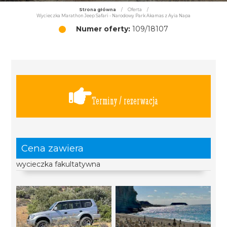
Strona główna
/
Oferta
/
Wycieczka Marathon Jeep Safari - Narodowy Park Akamas z Ayia Napa
Numer oferty:
109/18107
Terminy / rezerwacja
Cena zawiera
wycieczka fakultatywna