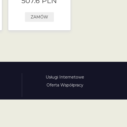
507.6 PLN
ZAMÓW
Usługi Internetowe
Oferta Współpracy
awinieta.pl
bulharskadalnice.com
cenawiniety.pl