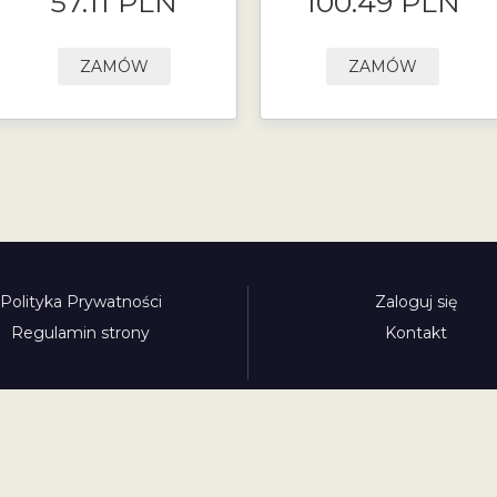
57.11 PLN
100.49 PLN
ZAMÓW
ZAMÓW
Polityka Prywatności
Zaloguj się
Regulamin strony
Kontakt
Polecamy:
adowy.pl
bilety-autostradowe.pl
bulgariawienieta.pl
bulgari