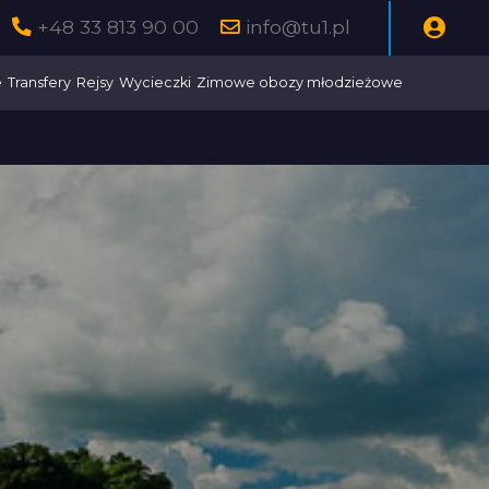
+48 33 813 90 00
info@tu1.pl
e
Transfery
Rejsy
Wycieczki
Zimowe obozy młodzieżowe