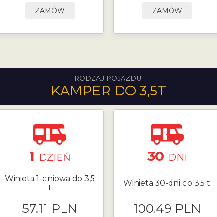
ZAMÓW
ZAMÓW
RODZAJ POJAZDU:
KAMPER DO 3,5T
1
30
DZIEŃ
DNI
Winieta 1-dniowa do 3,5
Winieta 30-dni do 3,5 t
t
57.11 PLN
100.49 PLN