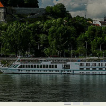
A
A
A