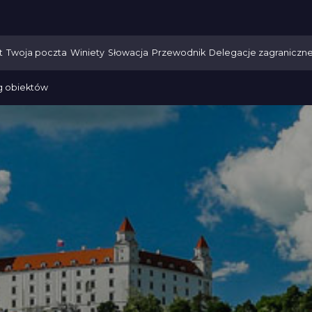
t
Twoja poczta
Winiety
Słowacja
Przewodnik
Delegacje zagraniczn
g obiektów