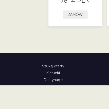
76.14 PLN
ZAMÓW
Szukaj oferty
Kierunki
Destynacje
austria-winieta.pl
austriawinieta.pl
bilet-autostr