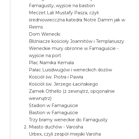
Famagusty, wyjście na bastion
Meczet Lali Mustafy Pasza, czyli
średniowiecczna katedra Notre Damm jak w
Reims
Dom Wenecki
Bliźniacze kościoły Joannitów i Templariuszy
Weneckie mury obronne w Famaguście -
wyjście na port
Plac Namika Kemala
Pałac Luisdwugów i weneckich dożów
Kościół św. Piotra i Pawła
Kościół św. Jerzego Łacińskiego
Zamek Othello (z zewnątrz, opcjonalnie
wewnątrz)
Stadion w Famaguście
Bastion w Famaguście
Trzy bramy weneckie do Famagusty
Miasto duchów - Varosha
Urbex, czyli zespół miejski Varoha