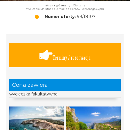
Strona główna
/
Oferta
/
Wycieczka Marathon z Larnaki do skarbów Północnego Cypru
Numer oferty:
99/18107
Terminy / rezerwacja
Cena zawiera
wycieczka fakultatywna