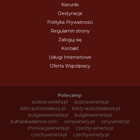
Kierunki
Destynacje
Polityka Prywatności
Regulamin strony
Zaloguj się
Kontakt
Usługi Internetowe
Oferta Współpracy
Polecamy:
austria-winieta.pl
austriawinieta.pl
bilet-autostradowy.pl
bilety-autostradowe.pl
bulgariawienieta.pl
bulgariawinieta.pl
bulharskadalnice.com
cenawiniety.pl
cenywiniet.pl
chorwacjawinieta.pl
czechy-winieta.pl
czechywinieta.pl
czechywiniety.pl