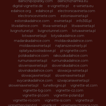
dalnicnipoplatky.com
dalnicniznamka.eu
digital-vignette.de
e-vignette.pl
e-winieta.eu
edalnice.org
edalnice.pl
electronicavinieta.com
electroniceviniete.com
estoniawinieta.pl
estonskadalnice.com
ewinieta.pl
info365.pl
litvadalnice.com
litwa-winieta.pl
litwawinieta.pl
livignotunel.pl
livignotunnel.com
lotvawinieta.pl
lotwawinieta.pl
lotysskadalnice.com
madarskadalnice.com
moldavskadalnice.com
moldawiawinieta.pl
najtanszewiniety.pl
oplatyautostradowe.pl
pl-vignette.com
polskadalnice.com
rakouskadalnice.com
rumuniawinieta.pl
rumunskadalnice.com
sloveniawinieta.pl
slovenskadalnice.com
slovinskadalnice.com
slowacja-winieta.pl
slowacjawinieta.pl
sloweniawinieta.pl
svycarskadalnice.com
szwajcariawinieta.pl
słoweniawinieta.pl
tunellivigno.pl
vignette-at.com
vignette-bg.com
vignette-cz.com
vignette-pl.com
vignette-poland.pl
vignette-ro.com
vignette-si.com
vignette.pl
vignettepoland.pl
vinetki.pl
vinietaelectronica.com