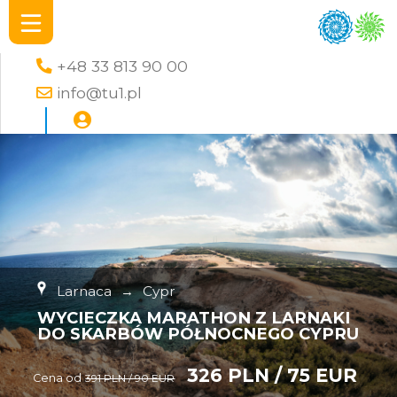
+48 33 813 90 00
info@tu1.pl
Larnaca
→
Cypr
WYCIECZKA MARATHON Z LARNAKI
DO SKARBÓW PÓŁNOCNEGO CYPRU
326 PLN / 75 EUR
Cena od
391 PLN / 90 EUR