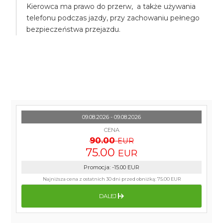
Kierowca ma prawo do przerw, a także używania
telefonu podczas jazdy, przy zachowaniu pełnego
bezpieczeństwa przejazdu.
09.08.2026 - 09.08.2026
CENA
90.00
EUR
75.00
EUR
Promocja
:
-15.00
EUR
Najniższa cena z ostatnich 30 dni przed obniżką:
75.00 EUR
DALEJ