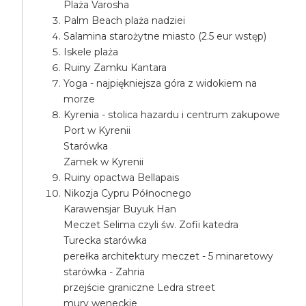
Plaża Varosha
Palm Beach plaża nadziei
Salamina starożytne miasto (2.5 eur wstęp)
Iskele plaża
Ruiny Zamku Kantara
Yoga - najpiękniejsza góra z widokiem na
morze
Kyrenia - stolica hazardu i centrum zakupowe
Port w Kyrenii
Starówka
Zamek w Kyrenii
Ruiny opactwa Bellapais
Nikozja Cypru Północnego
Karawensjar Buyuk Han
Meczet Selima czyli św. Zofii katedra
Turecka starówka
perełka architektury meczet - 5 minaretowy
starówka - Zahria
przejście graniczne Ledra street
mury weneckie