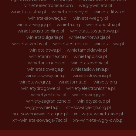
vinieteelectronice.com
wegrywinieta.pl
winieta-austria.pl
winieta-czechy.pl
winieta-litwa.pl
winieta-słowacja.pl
winieta-wegry.pl
winieta-węgry.pl
winieta.org
winietaaustria.pl
winietaaustriaonline.pl
winietaautostradowa.pl
winietabulgaria.pl
winietachorwacja.pl
winietaczechy.pl
winietaestonia.pl
winietalitwa.pl
winietalotwa.pl
winietamoldawia.pl
winietaonline.com
winietapolska.pl
winietarumunia.pl
winietaslovenia.pl
winietaslowacja.pl
winietaslowenia.pl
winietaszwajcaria.pl
winietasłowenia.pl
winietawegry.pl
winietomat.pl
winiety.org
winietydrogowe.pl
winietyelektroniczne.pl
winietyestonia.pl
winietywegry.pl
winietyzagraniczne.pl
winietyzakup.pl
węgry-winieta.pl
xn--sowacja-njb.org.pl
xn--soweniawinieta-gnc.pl
xn--wgry-winieta-4vb.pl
xn--winieta-sowacja-7sc.pl
xn--winieta-wgry-dwb.pl