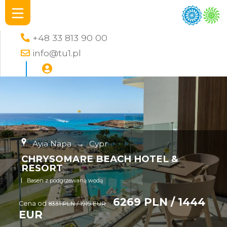
+48 33 813 90 00
info@tu1.pl
Ayia Napa
→
Cypr
CHRYSOMARE BEACH HOTEL &
RESORT
Basen z podgrzewaną wodą
6269 PLN / 1444
Cena od
8331 PLN / 1919 EUR
EUR