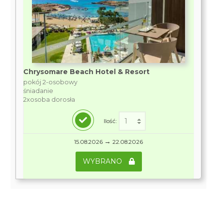
Chrysomare Beach Hotel & Resort
pokój 2-osobowy
śniadanie
2xosoba dorosła
Ilość:
→
15.08.2026
22.08.2026
WYBRANO