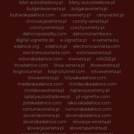
bilet-autostradowy.pl
bilety-autostradowe.pl
bulgariawienieta.pl
bulgariawinieta.pl
bulharskadalnice.com
cenawiniety.pl
cenywiniet.pl
chorwacjawinieta.pl
czechy-winieta.pl
czechywinieta.pl
czechywiniety.pl
dalnicnipoplatky.com
dalnicniznamka.eu
digital-vignette.de
e-vignette.pl
e-winieta.eu
edalnice.org
edalnice.pl
electronicavinieta.com
electroniceviniete.com
estoniawinieta.pl
estonskadalnice.com
ewinieta.pl
info365.pl
litvadalnice.com
litwa-winieta.pl
litwawinieta.pl
livignotunel.pl
livignotunnel.com
lotvawinieta.pl
lotwawinieta.pl
lotysskadalnice.com
madarskadalnice.com
moldavskadalnice.com
moldawiawinieta.pl
najtanszewiniety.pl
oplatyautostradowe.pl
pl-vignette.com
polskadalnice.com
rakouskadalnice.com
rumuniawinieta.pl
rumunskadalnice.com
sloveniawinieta.pl
slovenskadalnice.com
slovinskadalnice.com
slowacja-winieta.pl
slowacjawinieta.pl
sloweniawinieta.pl