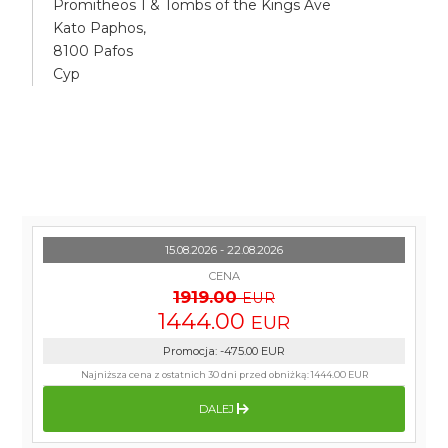
Promitheos 1 & Tombs of the Kings Ave
Kato Paphos,
8100 Pafos
Cyp
15.08.2026 - 22.08.2026
CENA
1919.00
EUR
1444.00
EUR
Promocja
:
-475.00
EUR
Najniższa cena z ostatnich 30 dni przed obniżką:
1444.00 EUR
DALEJ