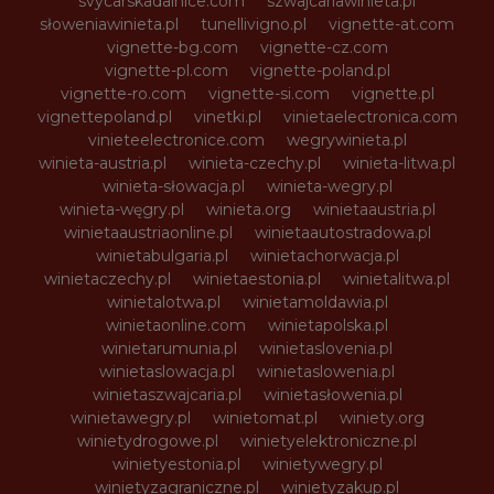
svycarskadalnice.com
szwajcariawinieta.pl
słoweniawinieta.pl
tunellivigno.pl
vignette-at.com
vignette-bg.com
vignette-cz.com
vignette-pl.com
vignette-poland.pl
vignette-ro.com
vignette-si.com
vignette.pl
vignettepoland.pl
vinetki.pl
vinietaelectronica.com
vinieteelectronice.com
wegrywinieta.pl
winieta-austria.pl
winieta-czechy.pl
winieta-litwa.pl
winieta-słowacja.pl
winieta-wegry.pl
winieta-węgry.pl
winieta.org
winietaaustria.pl
winietaaustriaonline.pl
winietaautostradowa.pl
winietabulgaria.pl
winietachorwacja.pl
winietaczechy.pl
winietaestonia.pl
winietalitwa.pl
winietalotwa.pl
winietamoldawia.pl
winietaonline.com
winietapolska.pl
winietarumunia.pl
winietaslovenia.pl
winietaslowacja.pl
winietaslowenia.pl
winietaszwajcaria.pl
winietasłowenia.pl
winietawegry.pl
winietomat.pl
winiety.org
winietydrogowe.pl
winietyelektroniczne.pl
winietyestonia.pl
winietywegry.pl
winietyzagraniczne.pl
winietyzakup.pl