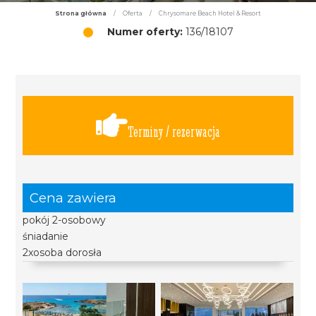
Strona główna
/
Oferta
/
Chrysomare Beach Hotel & Resort
Numer oferty:
136/18107
Terminy / rezerwacja
Cena zawiera
pokój 2-osobowy
śniadanie
2xosoba dorosła