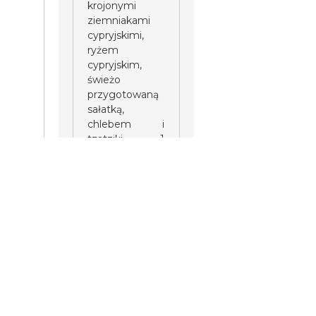
krojonymi
ziemniakami
cypryjskimi,
ryżem
cypryjskim,
świeżo
przygotowaną
sałatką,
chlebem i
tzatziki. 1
bezpłatny
napój do
posiłku, wina
lub napoju
bezalkoholowego.
Uprzejmie
prosimy o
nieprzynoszenie
własnych
napojów na
pokład.