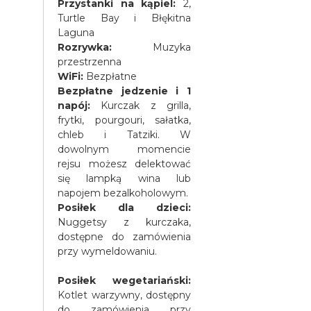
Przystanki na kąpiel:
2,
Turtle Bay i Błękitna
Laguna
Rozrywka:
Muzyka
przestrzenna
WiFi:
Bezpłatne
Bezpłatne jedzenie i 1
napój:
Kurczak z grilla,
frytki, pourgouri, sałatka,
chleb i Tatziki. W
dowolnym momencie
rejsu możesz delektować
się lampką wina lub
napojem bezalkoholowym.
Posiłek dla dzieci:
Nuggetsy z kurczaka,
dostępne do zamówienia
przy wymeldowaniu.
Posiłek wegetariański:
Kotlet warzywny, dostępny
do zamówienia przy