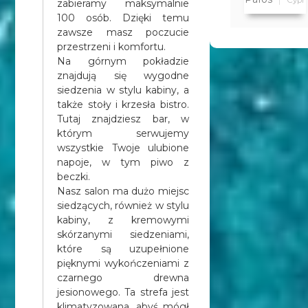
zabieramy maksymalnie
Pafos rejs
100 osób. Dzięki temu
poranny
zawsze masz poczucie
własny
przestrzeni i komfortu.
Na górnym pokładzie
dojazd
znajdują się wygodne
siedzenia w stylu kabiny, a
także stoły i krzesła bistro.
Tutaj znajdziesz bar, w
którym serwujemy
wszystkie Twoje ulubione
napoje, w tym piwo z
beczki.
Nasz salon ma dużo miejsc
siedzących, również w stylu
kabiny, z kremowymi
skórzanymi siedzeniami,
które są uzupełnione
pięknymi wykończeniami z
czarnego drewna
jesionowego. Ta strefa jest
klimatyzowana, abyś mógł