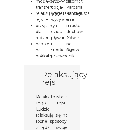
możliwość
wyżywienie,
internet
transferu
opcja
Varosha,
relaksujący
wegetariańska
Famagusta
rejs
wyżywienie
-
przyjazny
dla
miasto
dla
dzieci
duchów
rodzin
pływanie
żółwie
napoje
i
na
na
snorkeling
Cyprze
pokladzie
przewodnik
Relaksujący
rejs
Relaks to istota
tego rejsu.
Ludzie
relaksują się na
różne sposoby.
Znajdź swoje