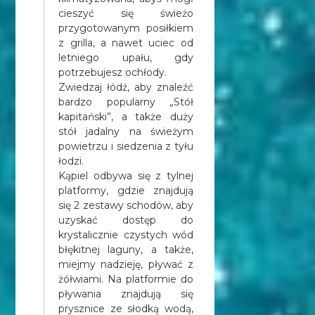
cieszyć się świeżo
przygotowanym posiłkiem
z grilla, a nawet uciec od
letniego upału, gdy
potrzebujesz ochłody.
Zwiedzaj łódź, aby znaleźć
bardzo popularny „Stół
kapitański”, a także duży
stół jadalny na świeżym
powietrzu i siedzenia z tyłu
łodzi.
Kąpiel odbywa się z tylnej
platformy, gdzie znajdują
się 2 zestawy schodów, aby
uzyskać dostęp do
krystalicznie czystych wód
błękitnej laguny, a także,
miejmy nadzieję, pływać z
żółwiami. Na platformie do
pływania znajdują się
prysznice ze słodką wodą,