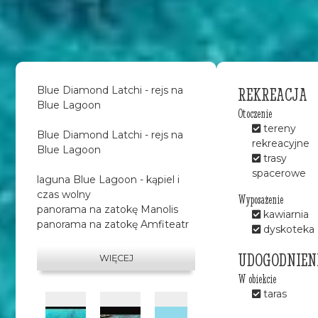
REKREACJA
Blue Diamond Latchi - rejs na
Blue Lagoon
Otoczenie
tereny
Blue Diamond Latchi - rejs na
rekreacyjne
Blue Lagoon
trasy
spacerowe
laguna Blue Lagoon - kąpiel i
czas wolny
Wyposażenie
panorama na zatokę Manolis
kawiarnia
panorama na zatokę Amfiteatr
dyskoteka
zwiedzanie portu Latchi
panorama na Narodowy Park
UDOGODNIEN
WIĘCEJ
Akamas
W obiekcie
panorama na Kościół św.
taras
Jerzego
panorama na wyspę św.