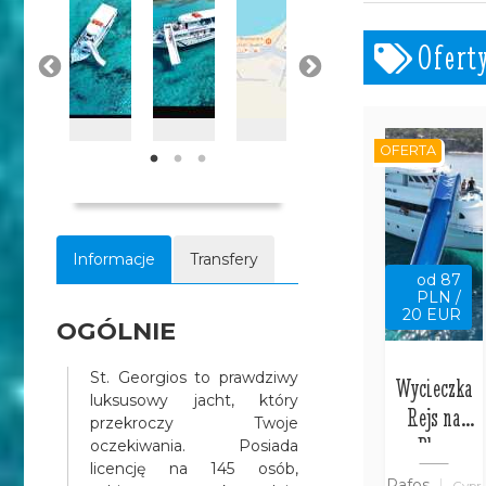
Jerzego
panorama na zatokę Plaji
Ofert
panorama na wyspę Chamilii
OFERTA
Informacje
Transfery
od 87
PLN /
20 EUR
OGÓLNIE
St. Georgios to prawdziwy
Wycieczka
luksusowy jacht, który
Rejs na
przekroczy Twoje
Blue
oczekiwania. Posiada
licencję na 145 osób,
Lagoon z
Pafos
Cypr